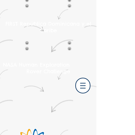
FIRST República Dominicana y el
Caribe
NASA Human
Exploration
Rover Challenge