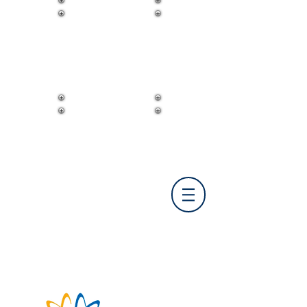
FIRST República Dominicana y el
Caribe
NASA Human
Exploration
Rover Challenge