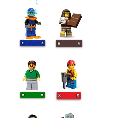
Claudia
Yasmin
Manuel
Rossy