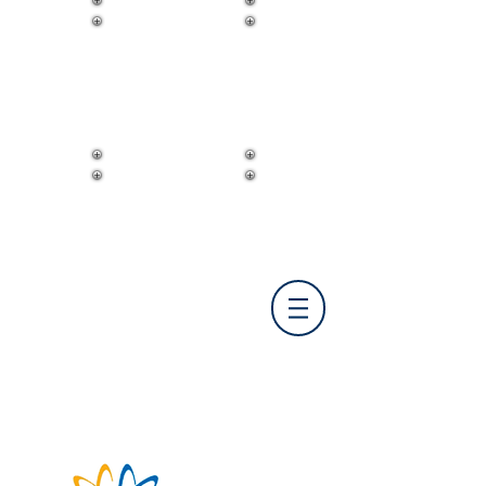
FIRST República Dominicana y el
Caribe
NASA Human
Exploration
Rover Challenge